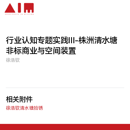
跳到主要内容
行业认知专题实践Ⅲ-株洲清水塘
非标商业与空间装置
徐浩钦
相关附件
徐浩钦清水塘拾锈