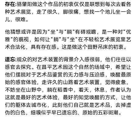
存在:
骆肇阳做这个作品的初衷仅仅是联想到每次去看各
种艺术展览，走了很久，脚很痛，想找一个地儿坐一会
儿，很难。
他猜想或许是因为“坐”与“躺”有碍观瞻，是一种对“优
雅”的藐视，如何让“躺”与“坐”在不轻松艺术展览里艺
术合法化，具有存在感。这是做这个田野吊床的初衷。
遗忘:
观众的对艺术装置的背景介入感很弱，他们往往以
感官去探究。在昌平艺术园这个自然的场域中，希望让
他们摆脱对于艺术品鉴赏的无力感与压迫感，唤醒最原
始的感官体验，走许久的山路看艺术装置，觉得疲惫，
不妨坐在山野中，躺在稻香中，看天，休息，作者认为
这就是最好的艺术体验，最好的知觉唤醒的方式，让他
们的躯体去城市化，此刻他们自己就是艺术品，去掉虚
伪的白色，细嗅似乎早已遗忘的、原始的五彩斑潮。