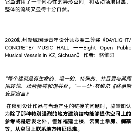
它当时用了一个向心性的异形空间，将活动场地包裹，
整体的流线又显得十分自然。
2020凯州新城国际青年设计师竞赛二等奖《DAYLIGHT/
CONCRETE/ MUSIC HALL ——Eight Open Public
Musical Vessels In KZ, Sichuan》 作者：骆肇阳
“每个建筑是有生命的、唯一的、特殊的，并且要与其周
围环境、场所精神和谐共处。”——让·努维尔《路易斯
安那宣言》
在谈到设计作品与当地产生的链接的问题时，骆肇阳认
为
除了那种特别强烈的地方建筑结构能够提供空间上的
参考或是启发之外，譬如福建土楼，云南土掌房、侗寨
等，从空间上联系地方特征很难。