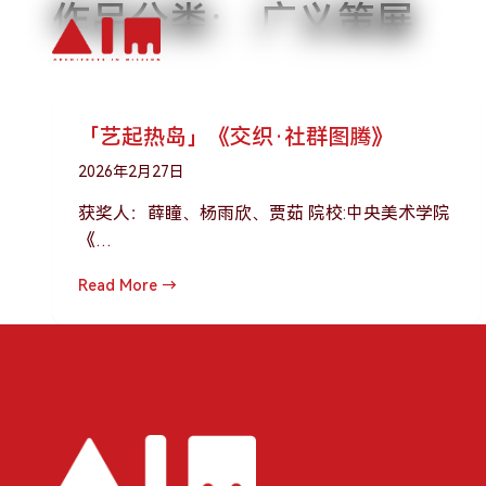
作品分类：
广义策展
跳到主要内容
「艺起热岛」《交织·社群图腾》
2026年2月27日
获奖人：薛瞳、杨雨欣、贾茹 院校:中央美术学院
《…
Read More →