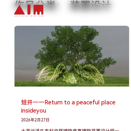
作品分类：
装置设计
跳到主要内容
蛙井——Return to a peaceful place
insideyou
2026年2月27日