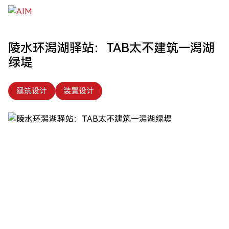
跳到主要内容
陵水环潟湖驿站：TAB太不建筑—潟湖
绿堤
建筑设计
装置设计