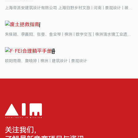
上海帝派安建筑设计有限公司 上海归野乡村文旅 | 河南 | 景观设计 | 装置设计
废土拯救指南
朱佳颖、李嘉阳、张瑩、金业琴 | 株洲 | 数字交互 | 株洲清水塘工业遗址活化
F·FEI合理躺平手册
欧阳雨薇、詹晓婷 | 株洲 | 建筑设计 | 景观设计
关注我们，