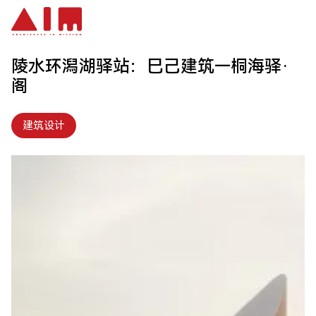
跳到主要内容
陵水环潟湖驿站：巳己建筑—桐海驿·
阁
建筑设计