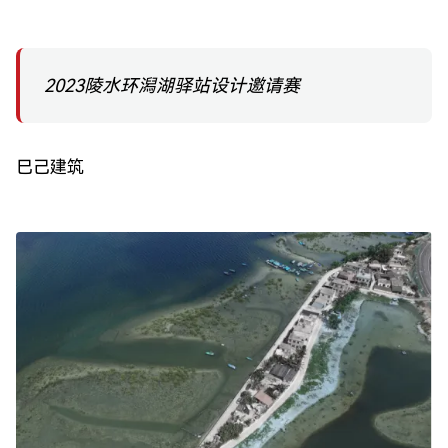
2023陵水环潟湖驿站设计邀请赛
巳己建筑