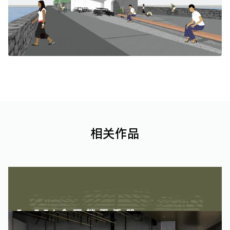
相关作品
F·FEI合理躺平手册
欧阳雨薇、詹晓婷 | 株洲 | 建筑设计 | 景观设计
打港国际青年旅舍